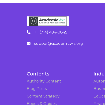
+ 1 (714) 494-0845
suppor@academicwiz.org
Contents
Indu
Authority Content
Autom
Blog Posts
Busin
Content Strategy
Educa
Ebook & Guides
Finan