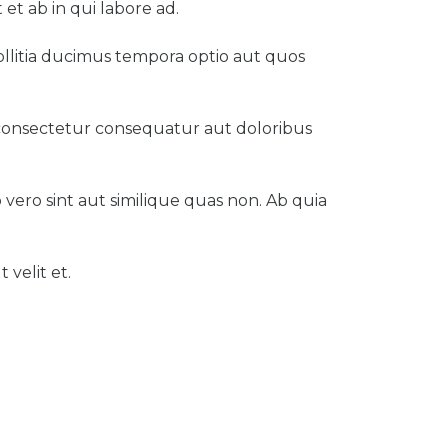
et ab in qui labore ad.
 Mollitia ducimus tempora optio aut quos
 consectetur consequatur aut doloribus
 vero sint aut similique quas non. Ab quia
velit et.