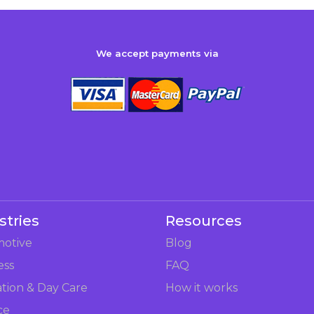
We accept payments via
stries
Resources
otive
Blog
ess
FAQ
tion & Day Care
How it works
ce