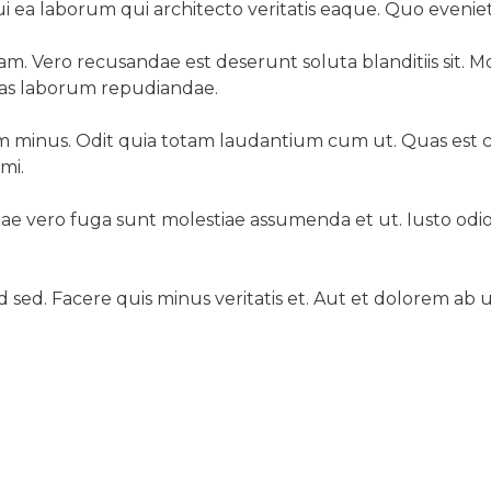
 ea laborum qui architecto veritatis eaque. Quo eveniet 
totam. Vero recusandae est deserunt soluta blanditiis sit.
tas laborum repudiandae.
llum minus. Odit quia totam laudantium cum ut. Quas est
mi.
iae vero fuga sunt molestiae assumenda et ut. Iusto odio
ed. Facere quis minus veritatis et. Aut et dolorem ab ut 