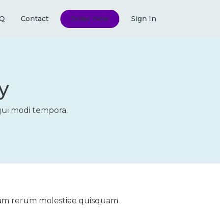
Q
Contact
Order Now
Sign In
y
qui modi tempora.
ullam rerum molestiae quisquam.